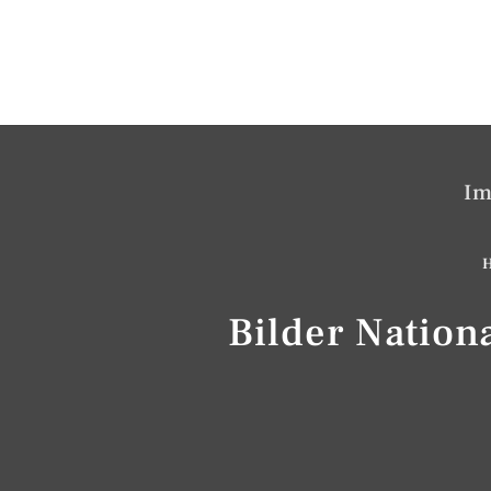
Im
H
Bilder Natio