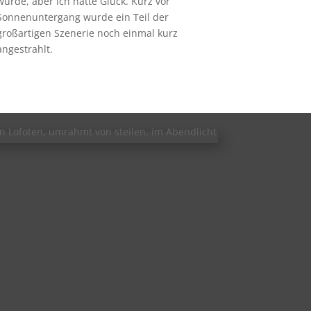
würde, aber ich hatte Glück. Kurz vor
Sonnenuntergang wurde ein Teil der
großartigen Szenerie noch einmal kurz
angestrahlt.